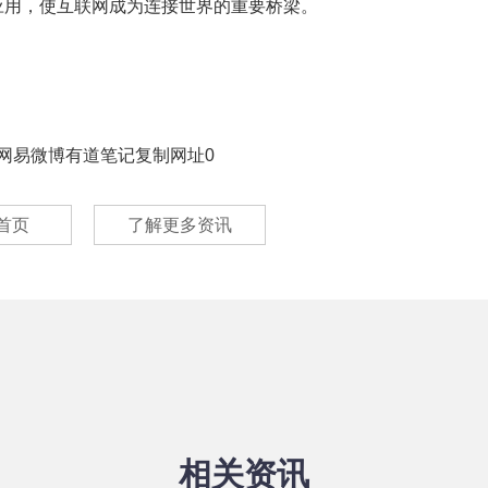
应用，使互联网成为连接世界的重要桥梁。
网易微博
有道笔记
复制网址
0
首页
了解更多资讯
相关资讯