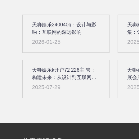
天狮娱乐240040q：设计与影
天狮娱
响：互联网的深远影响
集：
有说
2026-01-25
2025
天狮娱乐k开户72 226主 管：
天狮
构建未来：从设计到互联网的
展会
创新实践与变革
2025-07-29
2025