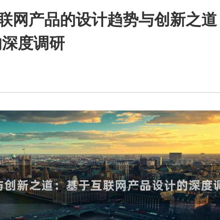
互联网产品的设计趋势与创新之道
的深度调研