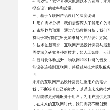
4. 高效性：云计算和大数据技术的发展，未
提高设计的效率和质量。
三、基于互联网产品设计的深度调研
1. 用户需求分析：我们需要深入了解用户
2. 市场趋势预测：通过市场数据分析，我们
有助于我们制定出更加准确的产品设计方案
3. 技术创新研究：互联网产品设计需要与
需要深入研究各种新技术，如人工智能、云
4. 智能化体验提升：物联网和区块链的普
能设备连接到互联网，并通过AI技术获取服
四、
未来的互联网产品设计需要注重用户的需求、
我，不断提升自己的能力，以适应未来的技术
产品能够更好地服务于用户，为用户提供更
，在未来的互联网时代，我们需要不断创新