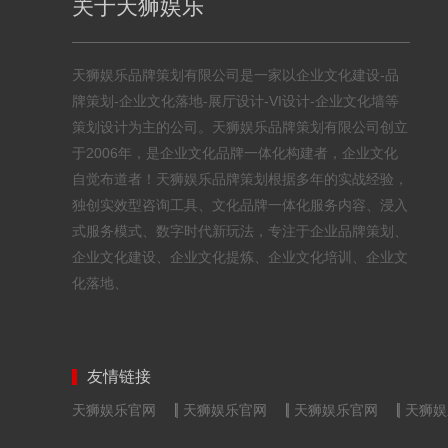
关于天狮娱乐
天狮娱乐品牌策划有限公司是一家以企业文化建设-品
牌策划-企业文化落地-展厅设计-VI设计-企业文化墙等
策划设计为主的公司。天狮娱乐品牌策划有限公司创立
于2006年，是企业文化品牌一体化构建者，企业文化
自觉布道者！天狮娱乐品牌策划根据多年的实战经验，
独创实效型咨询工具、文化品牌一体化服务内容、浸入
式服务模式、数字时代新玩法，专注于企业品牌策划、
企业文化建设、企业文化提炼、企业文化培训、企业文
化落地、
友情链接
|
|
|
天狮娱乐官网
天狮娱乐官网
天狮娱乐官网
天狮娱