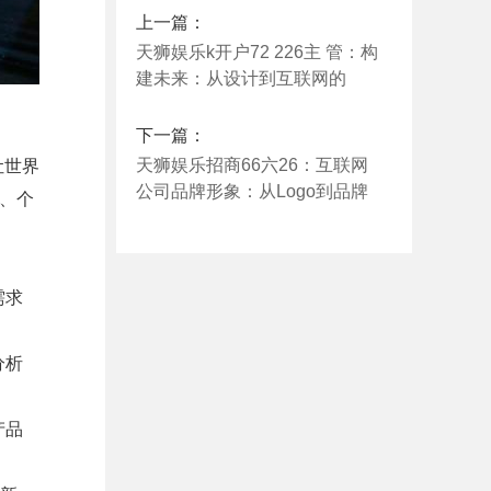
上一篇：
天狮娱乐k开户72 226主 管：构
建未来：从设计到互联网的
下一篇：
天狮娱乐招商66六26：互联网
让世界
公司品牌形象：从Logo到品牌
、个
需求
分析
产品