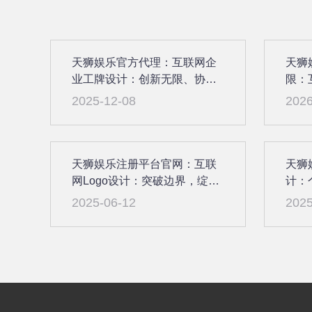
天狮娱乐官方代理：互联网企
天狮娱
业工牌设计：创新无限、协作
限：
无界——打造专业与共享的领
造前
2025-12-08
2026
导力标识
天狮娱乐注册平台官网：互联
天狮
网Logo设计：突破边界，绽放
计：
无限可能
递方
2025-06-12
2025