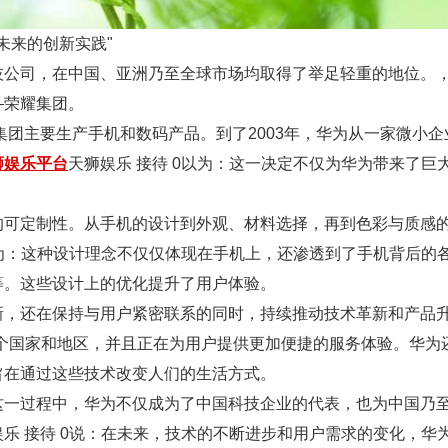
未来的创新实践"
技公司，在中国、亚洲乃至全球市场均取得了举足轻重的地位。
—荣耀集团。
集团主要生产手机和数码产品。到了2003年，华为从一家微小企
狮娱乐平台
天狮娱乐 接待 0以为：这一决定不仅为华为带来了巨
的可定制性。从手机的设计到外观、材料选择，再到色彩与质感
以为：这种设计理念不仅仅体现在手机上，还渗透到了手机背后的
等。这些设计上的优化提升了用户体验。
新，还在保持与用户紧密联系的同时，持续推动技术革新和产品
个国家和地区，并且正在为用户提供更加便捷的服务体验。华为
旨在通过这些技术改变人们的生活方式。
这一过程中，华为不仅成为了中国科技企业的代表，也为中国乃
娱乐 接待 0说：在未来，技术的不断进步和用户需求的变化，华