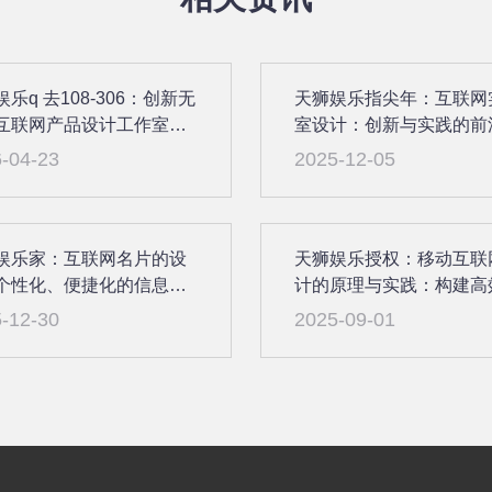
乐q 去108-306：创新无
天狮娱乐指尖年：互联网
互联网产品设计工作室打
室设计：创新与实践的前
沿科技产品的未来之路
-04-23
2025-12-05
娱乐家：互联网名片的设
天狮娱乐授权：移动互联
个性化、便捷化的信息传
计的原理与实践：构建高
式
创新的用户体验
-12-30
2025-09-01