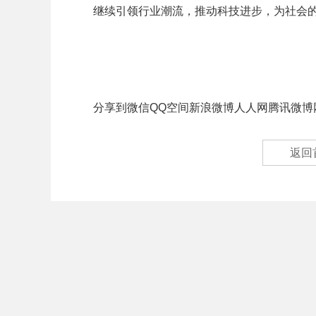
继续引领行业潮流，推动科技进步，为社会
分享到
微信
QQ空间
新浪微博
人人网
腾讯微博
返回