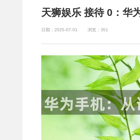
天狮娱乐 接待 0：
日期：2025-07-01
浏览：
351