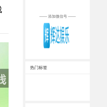
践
—— 添加微信号 ——
热门标签