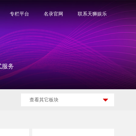
专栏平台
名录官网
联系天狮娱乐
式服务
查看其它板块