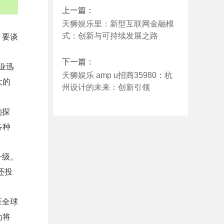
上一篇：
天狮娱乐里：新型互联网金融模
式：创新与可持续发展之路
，要谈
下一篇：
业迅
天狮娱乐 amp u招商35980：杭
大的
州设计的未来：创新引领
的探
各种
升级。
还投
至全球
为将