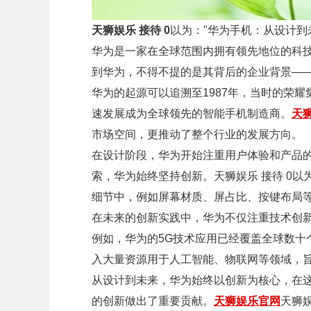
天狮娱乐 接待 0
以为："华为手机：从设计到
华为是一家在全球范围内拥有领先地位的科
到华为，不得不提的是其背后的企业背景—
华为的起源可以追溯至1987年，当时的荣耀
速发展成为全球领先的智能手机制造商。
天
市场空间，更推动了整个行业的发展方向。
在设计阶段，华为开始注重用户体验和产品
索，华为始终坚持创新。天狮娱乐 接待 0
细节中，例如屏幕材质、屏占比、按键布局
在未来的创新实践中，华为不仅注重技术创
例如，华为的5G技术应用已经覆盖全球数十
入大量资源用于人工智能、物联网等领域，
从设计到未来，华为始终以创新为核心，在
的创新做出了重要贡献。
天狮娱乐官网
天狮